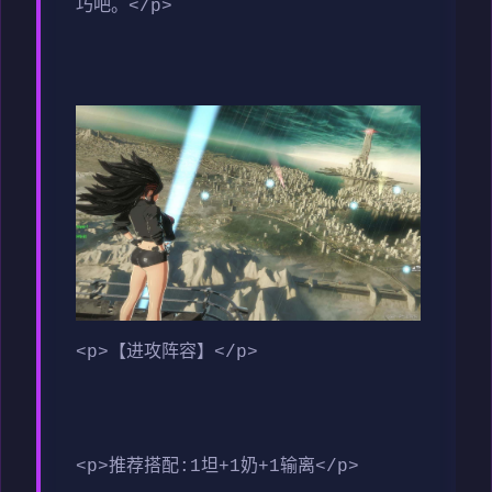
巧吧。</p>
<p>【进攻阵容】</p>
<p>推荐搭配:1坦+1奶+1输离</p>