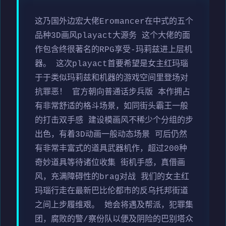
这乃国外边宏大佬Eromancer在中式的五个
品种3D画风playact大源务 这个大佬的面
作包含终很著名的RPG享受-玛莉兹进上层机
器。 这次playact首要希望是女主红玛瑙
于于类似玛莉兹和机器的游戏空间里登场对
抗罪恶！ 官方朝向普通话步兵版 本作拥占
有非常舒适的格斗场景，如同街头霸王一般
的打击双手感 建设模画风不稀少个分组的步
出色，有着3D动画一般动态场景 可后仍然
有非常丰富式的道具武器机作，超过200种
奇妙道具等待诸位收集 街机手感，真借画
风，充满障碍性的brag对战 我们的女主红
玛瑙行走在最新巴比伦都市的反乌托邦街道
之间上步履维艰。 她会将遇及帮派，犯罪集
团，腐败的警/察份队以便及阴险的巴别塔众