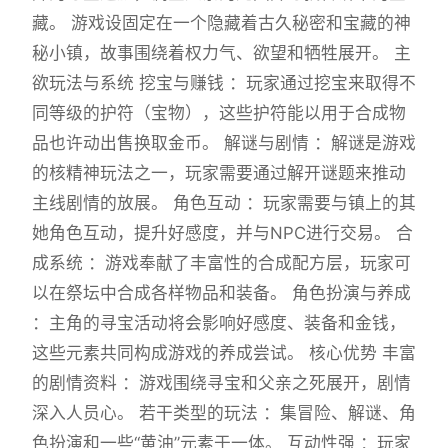
藏。 游戏设固定在一个隐藏着古久秘密和宝藏的神
秘小镇，故事围绕着权力气、欲望和牺牲展开。 主
欲玩法与系统 挖宝与赚钱 ：玩家通过挖宝来取得不
同等级的护符（宝物），这些护符能以用于合成物
品也许动出售换取金币。 解谜与剧情 ：解谜是游戏
的核精神玩法之一，玩家需要通过解开谜题来推动
主线剧情的放展。 角色互动 ：玩家需要与镇上的其
她角色互动，提升好感度，并与NPC进行交易。 合
成系统 ：游戏奉献了丰富性的合成配方层，玩家可
以在祭坛中合成各样物品和装备。 角色扮演与养成
：主角的寻宝活动将会影响好感度、装备和金钱，
这些元素共同构成游戏的养成尝试。 核心优势 丰富
的剧情资料 ：游戏围绕寻宝和父亲之死展开，剧情
深入人员心。 若干类型的玩法 ：集冒险、解谜、角
色扮演和一些“黄油”元素于一体。 互动性强 ：玩家